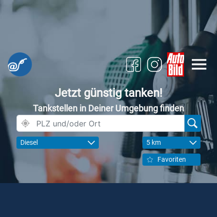
Jetzt günstig tanken!
Tankstellen in Deiner Umgebung finden
Diesel
5 km
Favoriten