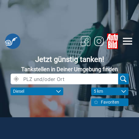
Jetzt günstig tanken!
Tankstellen in Deiner Umgebung finden
Diesel
5 km
Favoriten