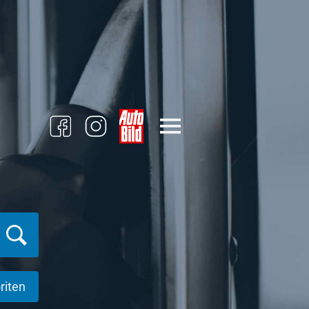
riten