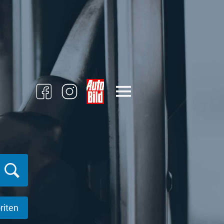
riten