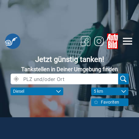
Jetzt günstig tanken!
Tankstellen in Deiner Umgebung finden
Diesel
5 km
Favoriten