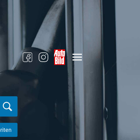
riten