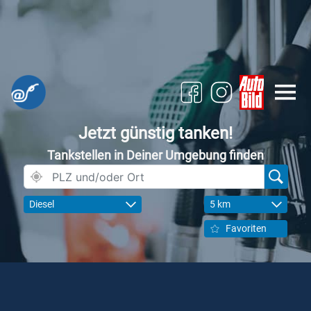
Jetzt günstig tanken!
Tankstellen in Deiner Umgebung finden
Diesel
5 km
Favoriten