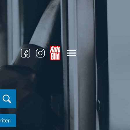
riten