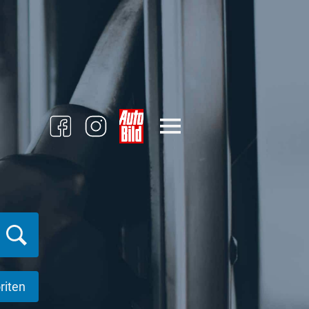
riten