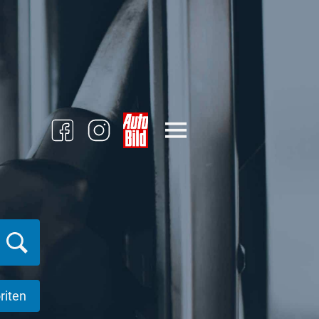
riten