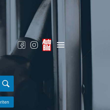
riten