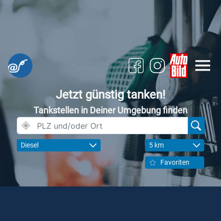
Jetzt günstig tanken!
Tankstellen in Deiner Umgebung finden
Diesel
5 km
Favoriten