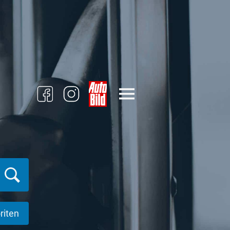
riten