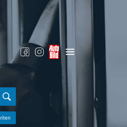
riten