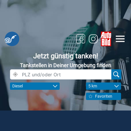
Jetzt günstig tanken!
Tankstellen in Deiner Umgebung finden
Diesel
5 km
Favoriten