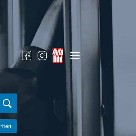
riten