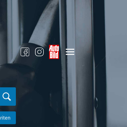
riten