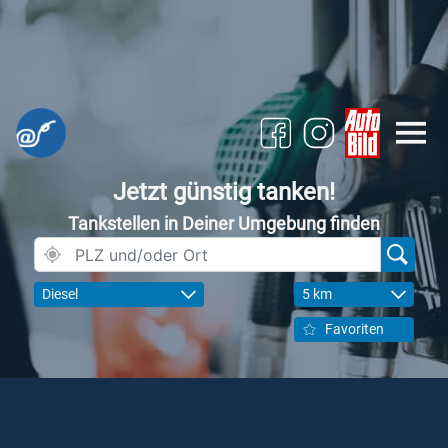
Jetzt günstig tanken!
Tankstellen in Deiner Umgebung finden
Diesel
5 km
Favoriten