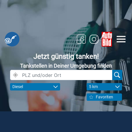
Jetzt günstig tanken!
Tankstellen in Deiner Umgebung finden
Diesel
5 km
Favoriten