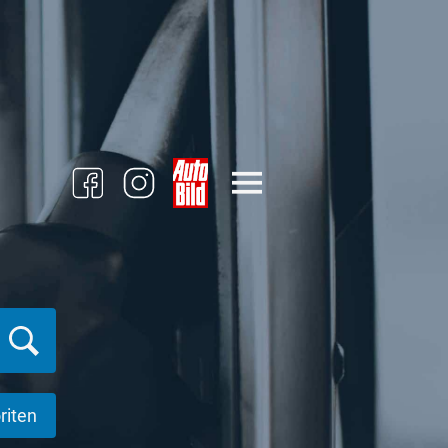
riten