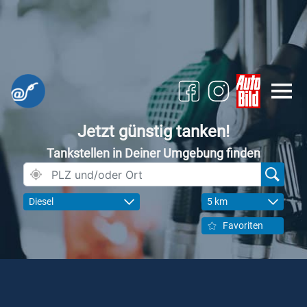
Jetzt günstig tanken!
Tankstellen in Deiner Umgebung finden
Diesel
5 km
Favoriten