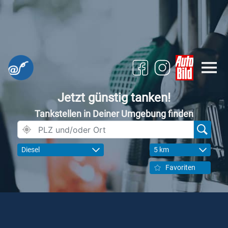
Jetzt günstig tanken!
Tankstellen in Deiner Umgebung finden
Diesel
5 km
Favoriten