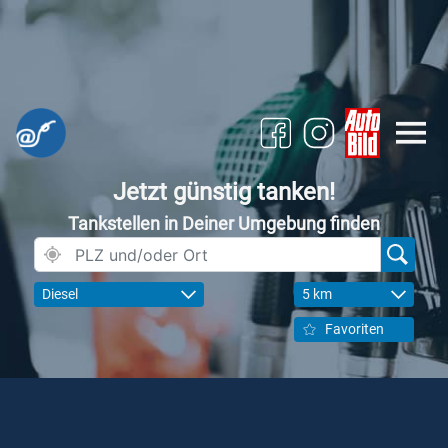
Jetzt günstig tanken!
Tankstellen in Deiner Umgebung finden
Diesel
5 km
Favoriten