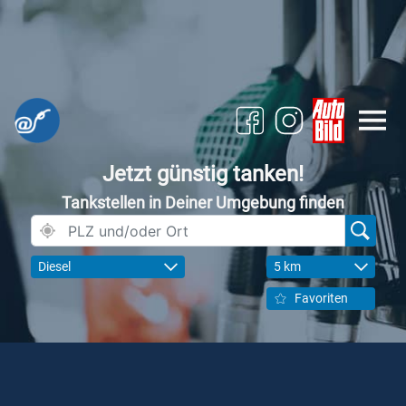
Jetzt günstig tanken!
Tankstellen in Deiner Umgebung finden
Diesel
5 km
Favoriten