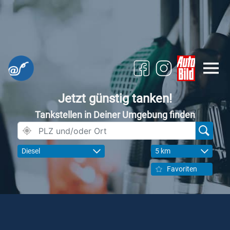
Jetzt günstig tanken!
Tankstellen in Deiner Umgebung finden
Diesel
5 km
Favoriten