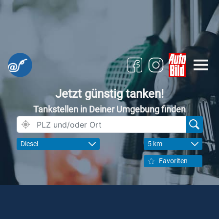
Jetzt günstig tanken!
Tankstellen in Deiner Umgebung finden
Diesel
5 km
Favoriten