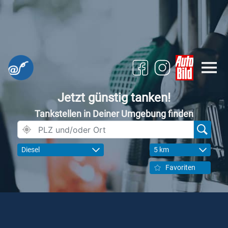
Jetzt günstig tanken!
Tankstellen in Deiner Umgebung finden
Diesel
5 km
Favoriten