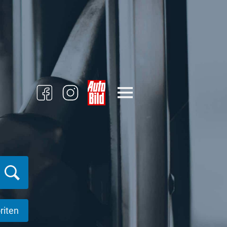
riten