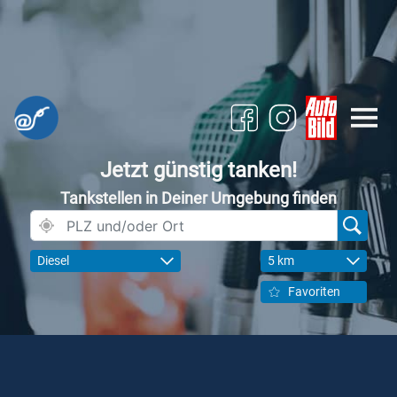
Jetzt günstig tanken!
Tankstellen in Deiner Umgebung finden
Diesel
5 km
Favoriten