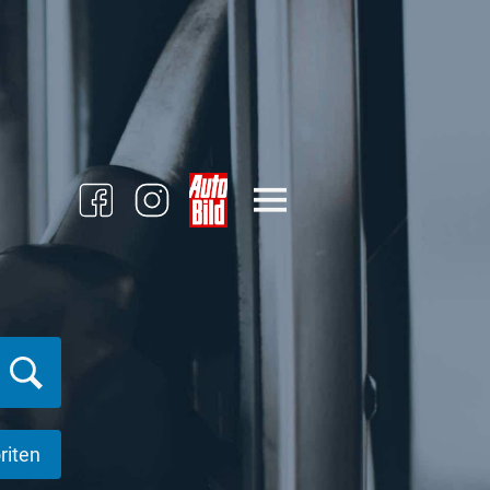
riten