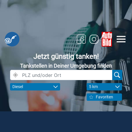
Jetzt günstig tanken!
Tankstellen in Deiner Umgebung finden
Diesel
5 km
Favoriten