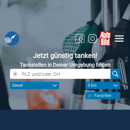
Jetzt günstig tanken!
Tankstellen in Deiner Umgebung finden
Diesel
5 km
Favoriten