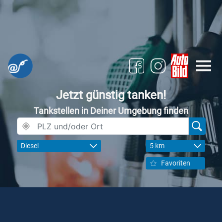
Jetzt günstig tanken!
Tankstellen in Deiner Umgebung finden
Diesel
5 km
Favoriten