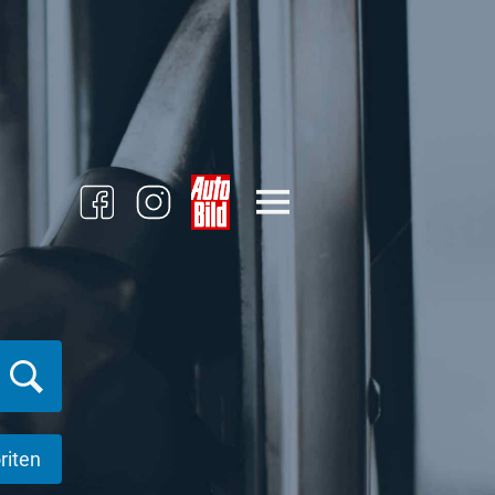
riten