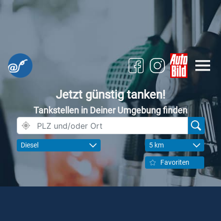
Jetzt günstig tanken!
Tankstellen in Deiner Umgebung finden
Diesel
5 km
Favoriten