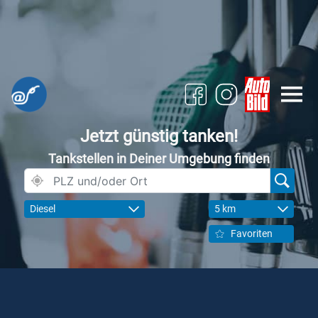
Jetzt günstig tanken!
Tankstellen in Deiner Umgebung finden
Diesel
5 km
Favoriten