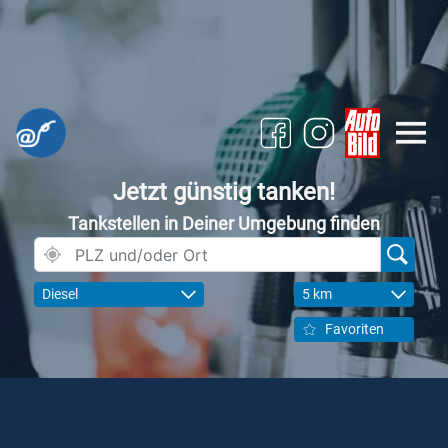
Jetzt günstig tanken!
Tankstellen in Deiner Umgebung finden
Diesel
5 km
Favoriten