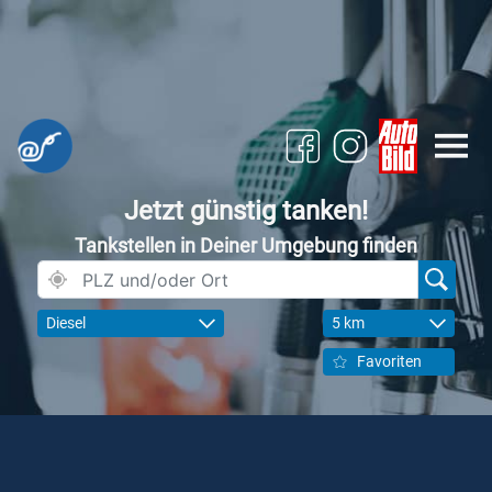
Jetzt günstig tanken!
Tankstellen in Deiner Umgebung finden
Diesel
5 km
Favoriten