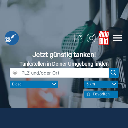
Jetzt günstig tanken!
Tankstellen in Deiner Umgebung finden
Diesel
5 km
Favoriten