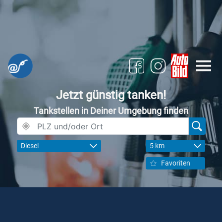
Jetzt günstig tanken!
Tankstellen in Deiner Umgebung finden
Diesel
5 km
Favoriten