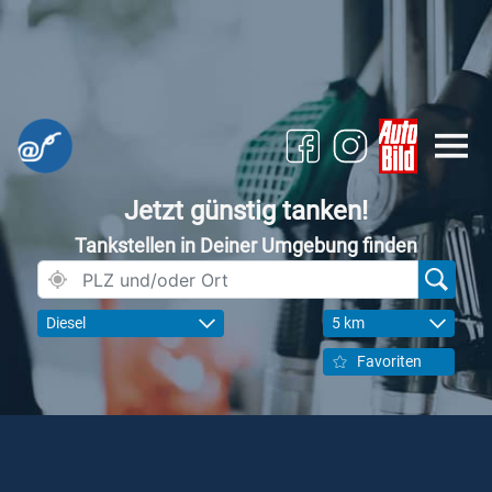
Jetzt günstig tanken!
Tankstellen in Deiner Umgebung finden
Diesel
5 km
Favoriten