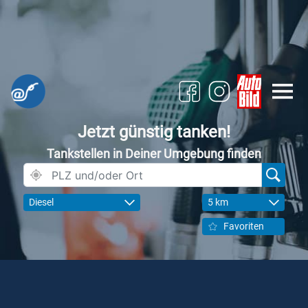
Jetzt günstig tanken!
Tankstellen in Deiner Umgebung finden
Diesel
5 km
Favoriten