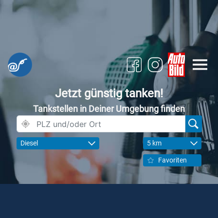
Jetzt günstig tanken!
Tankstellen in Deiner Umgebung finden
Diesel
5 km
Favoriten