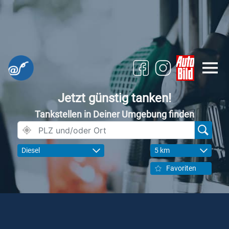
Jetzt günstig tanken!
Tankstellen in Deiner Umgebung finden
Diesel
5 km
Favoriten