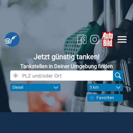
Jetzt günstig tanken!
Tankstellen in Deiner Umgebung finden
Diesel
5 km
Favoriten