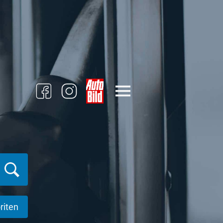
riten