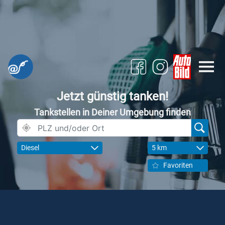
Jetzt günstig tanken!
Tankstellen in Deiner Umgebung finden
Diesel
5 km
Favoriten