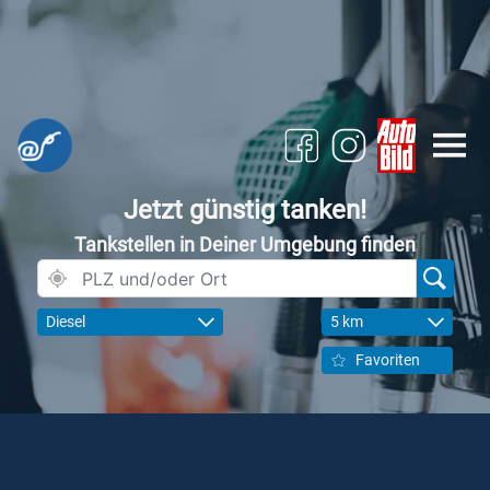
Jetzt günstig tanken!
Tankstellen in Deiner Umgebung finden
Diesel
5 km
Favoriten