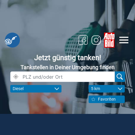
Jetzt günstig tanken!
Tankstellen in Deiner Umgebung finden
Diesel
5 km
Favoriten