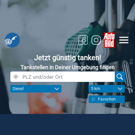
Jetzt günstig tanken!
Tankstellen in Deiner Umgebung finden
Diesel
5 km
Favoriten